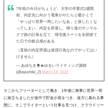
7年前の今日がちょうど、大学の卒業式1週間
前、内定先に向かう電車がやたらと暖かくて
「やっぱり世界一周したいなあ」と旅したくな
ってしまい、内定を辞退し、帰り道のサンマル
クで旅の計画を立て、帰宅後スーツを全部捨て
た日で分岐点感がある
（直前の内定辞退は迷惑行為なのでやってはい
けません）
— あゆちき🐥🔥ゆるいライティング講師
(@ayuchiki_2)
March 14, 2022
そこからフリーターとして働き、1年後に無事に世界一周
に旅立ちましたが途中で貯金が底をつき、途方に暮れる事
態に。そこでライターという仕事を見つけ、クラウドソー